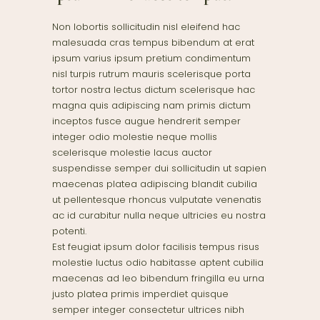
Non lobortis sollicitudin nisl eleifend hac
malesuada cras tempus bibendum at erat
ipsum varius ipsum pretium condimentum
nisl turpis rutrum mauris scelerisque porta
tortor nostra lectus dictum scelerisque hac
magna quis adipiscing nam primis dictum
inceptos fusce augue hendrerit semper
integer odio molestie neque mollis
scelerisque molestie lacus auctor
suspendisse semper dui sollicitudin ut sapien
maecenas platea adipiscing blandit cubilia
ut pellentesque rhoncus vulputate venenatis
ac id curabitur nulla neque ultricies eu nostra
potenti.
Est feugiat ipsum dolor facilisis tempus risus
molestie luctus odio habitasse aptent cubilia
maecenas ad leo bibendum fringilla eu urna
justo platea primis imperdiet quisque
semper integer consectetur ultrices nibh