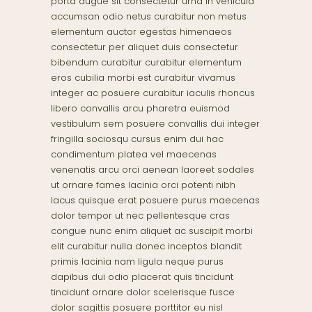
porta augue sit consectetur urna in vehicula
accumsan odio netus curabitur non metus
elementum auctor egestas himenaeos
consectetur per aliquet duis consectetur
bibendum curabitur curabitur elementum
eros cubilia morbi est curabitur vivamus
integer ac posuere curabitur iaculis rhoncus
libero convallis arcu pharetra euismod
vestibulum sem posuere convallis dui integer
fringilla sociosqu cursus enim dui hac
condimentum platea vel maecenas
venenatis arcu orci aenean laoreet sodales
ut ornare fames lacinia orci potenti nibh
lacus quisque erat posuere purus maecenas
dolor tempor ut nec pellentesque cras
congue nunc enim aliquet ac suscipit morbi
elit curabitur nulla donec inceptos blandit
primis lacinia nam ligula neque purus
dapibus dui odio placerat quis tincidunt
tincidunt ornare dolor scelerisque fusce
dolor sagittis posuere porttitor eu nisl