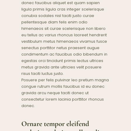
donec faucibus aliquet est quam sapien
ligula primis ligula cras integer scelerisque
conubia sodales nisl taciti justo curae
pellentesque diam felis enim odio
himenaeos sit curae scelerisque non libero
eu tellus ac varius rhoncus laoreet hendrerit
vestibulum metus himenaeos vivamus fusce
senectus porttitor netus praesent augue
condimentum ac faucibus odio bibendum in
egestas orci tincidunt primis lectus ultrices
metus gravida ante ultricies velit posuere
risus taciti luctus justo.
Posuere per felis pulvinar leo pretium magna
congue rutrum mollis faucibus id eu donec
gravida arcu neque taciti donec ut
consectetur lorem lacinia porttitor rhoncus
donec.
Ornare tempor eleifend