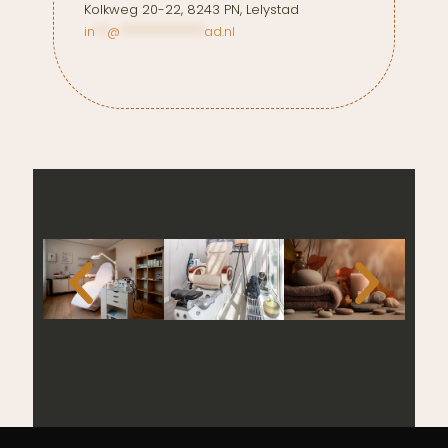
Kolkweg 20-22, 8243 PN, Lelystad
in
**
@
**************
ad.nl